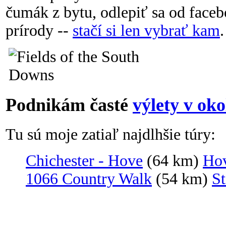
čumák z bytu, odlepiť sa od faceb
prírody --
stačí si len vybrať kam
.
Podnikám časté
výlety v ok
Tu sú moje zatiaľ najdlhšie túry:
Chichester - Hove
(64 km)
Hov
1066 Country Walk
(54 km)
St