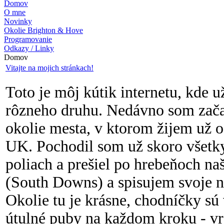
Domov
O mne
Novinky
Okolie Brighton & Hove
Programovanie
Odkazy / Linky
Domov
Vitajte na mojich stránkach!
Toto je môj kútik internetu, kde 
rôzneho druhu. Nedávno som zača
okolie mesta, v ktorom žijem už 
UK. Pochodil som už skoro všetky
poliach a prešiel po hrebeňoch na
(South Downs) a spisujem svoje 
Okolie tu je krásne, chodníčky sú
útulné puby na každom kroku - vr