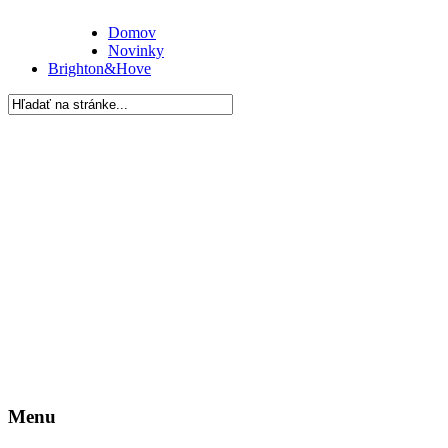
Domov
Novinky
Brighton&Hove
Menu