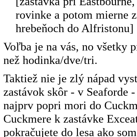
[zastávka pri Eastbourne,
rovinke a potom mierne z
hrebeňoch do Alfristonu]
Voľba je na vás, no všetky p
než hodinka/dve/tri.
Taktiež nie je zlý nápad vys
zastávok skôr - v Seaforde - 
najprv popri mori do Cuckm
Cuckmere k zastávke Exceat
pokračujete do lesa ako som 