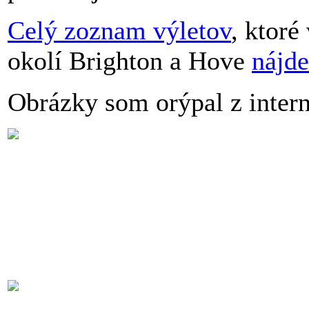
Celý zoznam výletov
, ktor
okolí Brighton a Hove
nájd
Obrázky som orýpal z intern