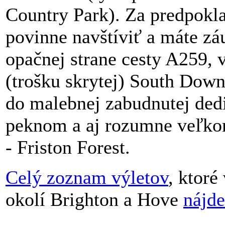
Country Park). Za predpoklad
povinne navštíviť a máte zá
opačnej strane cesty A259, 
(trošku skrytej) South Dow
do malebnej zabudnutej ded
peknom a aj rozumne veľkom
- Friston Forest.
Celý zoznam výletov
, ktor
okolí Brighton a Hove
nájd