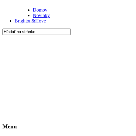
Domov
Novinky
Brighton&Hove
Menu