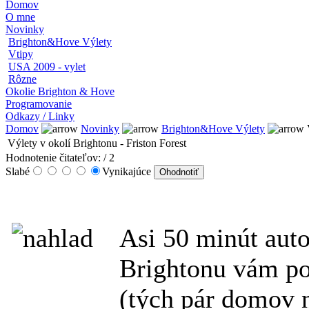
Domov
O mne
Novinky
Brighton&Hove Výlety
Vtipy
USA 2009 - vylet
Rôzne
Okolie Brighton & Hove
Programovanie
Odkazy / Linky
Domov
Novinky
Brighton&Hove Výlety
V
Výlety v okolí Brightonu - Friston Forest
Hodnotenie čitateľov:
/ 2
Slabé
Vynikajúce
Asi 50 minút aut
Brightonu vám po
(tých pár domov 