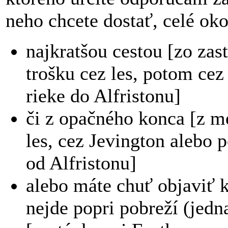
neho chcete dostať, celé okol
najkratšou cestou [zo zas
trošku cez les, potom cez 
rieke do Alfristonu]
či z opačného konca [z me
les, cez Jevington alebo
od Alfristonu]
alebo máte chuť objaviť
nejde popri pobreží (jed