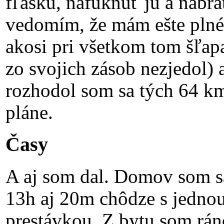
fľašku, nafúknuť ju a nabrať
vedomím, že mám ešte plné
akosi pri všetkom tom šľap
zo svojich zásob nezjedol) a
rozhodol som sa tých 64 k
pláne.
Časy
A aj som dal. Domov som sa
13h aj 20m chôdze s jedno
prestávkou. Z bytu som ráno