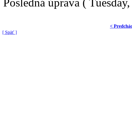
Posledná úprava ( Tuesday
< Predchá
[ Späť ]