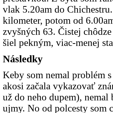
vlak 5.20am do Chichestru
kilometer, potom od 6.00a
zvyšných 63. Čistej chôdze
šiel pekným, viac-menej s
Následky
Keby som nemal problém s j
akosi začala vykazovať zn
už do neho dupem), nemal 
ujmy. No od polcesty som cít