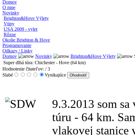
Domov
O mne
Novinky
Brighton&Hove Výlety
Vtipy
USA 2009 - vylet
Rôzne
Okolie Brighton & Hove
Programovanie
Odkazy / Linky
Domov
Novinky
Brighton&Hove Výlety
S
Super dlhá túra: Chichester - Hove (64 km)
Hodnotenie čitateľov:
/ 3
Slabé
Vynikajúce
9.3.2013 som sa 
túru - 64 km. Sa
vlakovej stanice 