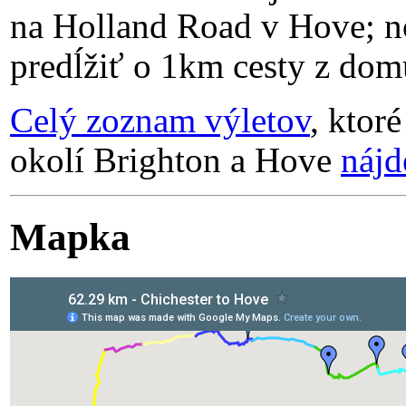
na Holland Road v Hove; no
predĺžiť o 1km cesty z dom
Celý zoznam výletov
, ktor
okolí Brighton a Hove
nájd
Mapka