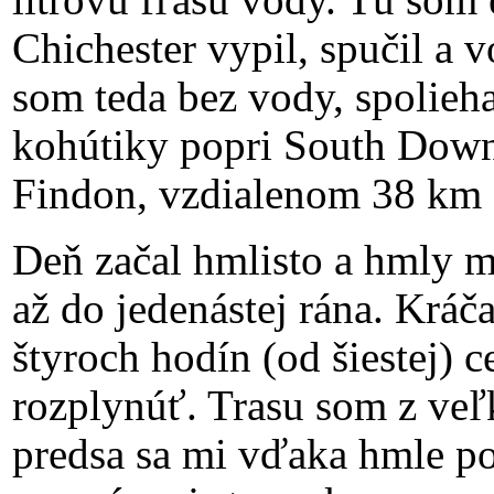
litrovú fľašu vody. Tú som 
Chichester vypil, spučil a 
som teda bez vody, spolieh
kohútiky popri South Dow
Findon, vzdialenom 38 km o
Deň začal hmlisto a hmly mi
až do jedenástej rána. Kráč
štyroch hodín (od šiestej) ce
rozplynúť. Trasu som z veľ
predsa sa mi vďaka hmle pod