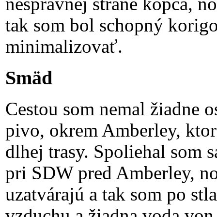
nesprávnej strane kopca, no
tak som bol schopný korigo
minimalizovať.
Smäd
Cestou som nemal žiadne o
pivo, okrem Amberley, ktoré
dlhej trasy. Spoliehal som 
pri SDW pred Amberley, no
uzatvárajú a tak som po stla
vzduchu a žiadna voda von 