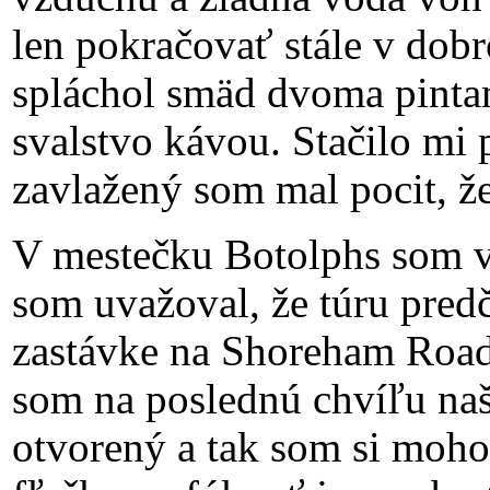
len pokračovať stále v do
spláchol smäd dvoma pintam
svalstvo kávou. Stačilo mi 
zavlažený som mal pocit, že
V mestečku Botolphs som vš
som uvažoval, že túru pred
zastávke na Shoreham Road
som na poslednú chvíľu naš
otvorený a tak som si moho