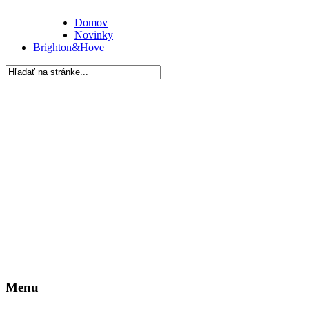
Domov
Novinky
Brighton&Hove
Menu