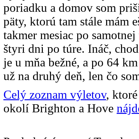
poriadku a domov som priši
päty, ktorú tam stále mám eš
takmer mesiac po samotnej t
štyri dni po túre. Ináč, cho
je u mňa bežné, a po 64 km 
už na druhý deň, len čo som
Celý zoznam výletov
, ktor
okolí Brighton a Hove
nájd