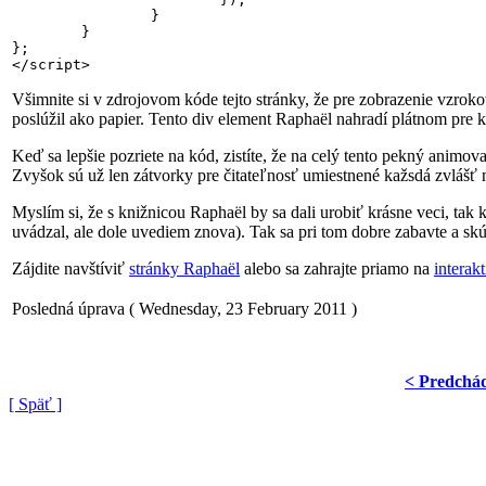
		}

	}

};

</script>
Všimnite si v zdrojovom kóde tejto stránky, že pre zobrazenie vzrok
poslúžil ako papier. Tento div element Raphaël nahradí plátnom pre 
Keď sa lepšie pozriete na kód, zistíte, že na celý tento pekný animov
Zvyšok sú už len zátvorky pre čitateľnosť umiestnené kažsdá zvlášť 
Myslím si, že s knižnicou Raphaël by sa dali urobiť krásne veci, tak 
uvádzal, ale dole uvediem znova). Tak sa pri tom dobre zabavte a skús
Zájdite navštíviť
stránky Raphaël
alebo sa zahrajte priamo na
intera
Posledná úprava ( Wednesday, 23 February 2011 )
< Predchá
[ Späť ]