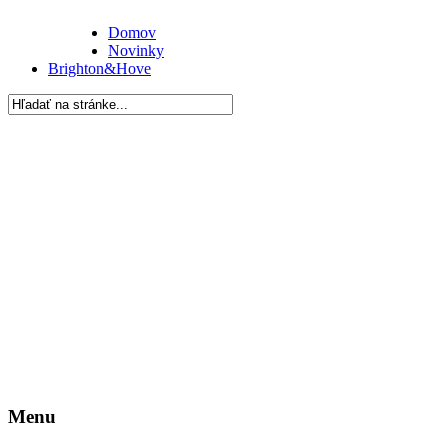
Domov
Novinky
Brighton&Hove
Menu