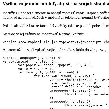
Všetko, čo je nutné urobiť, aby ste na svojich strán
Bohužiaž Raphaël elementy sa nedajú zobraziť všade. Raphaël vyžadu
napríklad na prehliadačoch v mobilných telefónoch nemusí byť príto
Pokiaľ ale vidíte krásne farebné štvorčeky (skúste po nich pobehať
Stačí do vašej stránky naimportovať Raphaël knižnicu:
<script src="raphael-min.js" type="text/javascript" ch
A potom už len stačí vpísať svojich pár riadkov kódu do zdroja svojej
<script language="javascript">

window.onload = function () {

	var paper = Raphael("paper", 600, 400);

	var w = 40, h = 40;

	for (var y=0; y<400; y = y+h) {

		for (var x=0; x<600; x = x+w) {

			var c = "hsl("+(x/600)+",1.0"+","+(y/400)+")";

			paper.rect(x, y, w, h, 0)

			.attr({"fill" : c, "stroke" : "#fff", "stroke-width" : "1"})

			.mouseover( function() { 

				this.toFront().animate({scale: "2", r: "15", r: "15"}, 500, "elastic");

			})

			.mouseout( function() {	

				this.animate({scale: "1.0", r: "0", r: "0"}, 300, ">");	

			});
