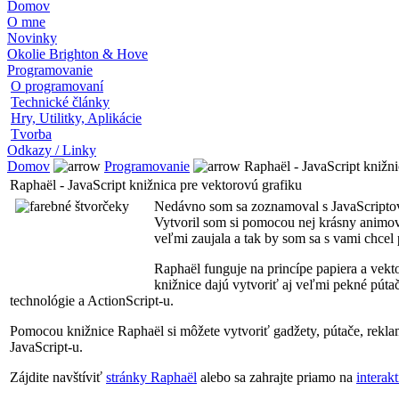
Domov
O mne
Novinky
Okolie Brighton & Hove
Programovanie
O programovaní
Technické články
Hry, Utilitky, Aplikácie
Tvorba
Odkazy / Linky
Domov
Programovanie
Raphaël - JavaScript knižni
Raphaël - JavaScript knižnica pre vektorovú grafiku
Nedávno som sa zoznamoval s JavaScriptov
Vytvoril som si pomocou nej krásny animo
veľmi zaujala a tak by som sa s vami chcel 
Raphaël funguje na princípe papiera a vek
knižnice dajú vytvoriť aj veľmi pekné pútač
technológie a ActionScript-u.
Pomocou knižnice Raphaël si môžete vytvoriť gadžety, pútače, rekla
JavaScript-u.
Zájdite navštíviť
stránky Raphaël
alebo sa zahrajte priamo na
intera