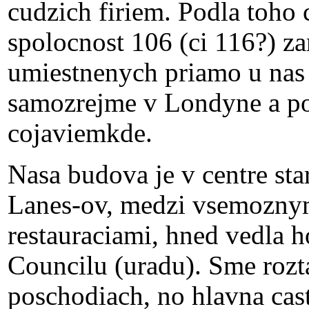
cudzich firiem. Podla toho
spolocnost 106 (ci 116?) z
umiestnenych priamo u nas 
samozrejme v Londyne a pot
cojaviemkde.
Nasa budova je v centre st
Lanes-ov, medzi vsemozny
restauraciami, hned vedla
Councilu (uradu). Sme rozt
poschodiach, no hlavna cas