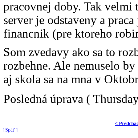
pracovnej doby. Tak velmi t
server je odstaveny a praca
financnik (pre ktoreho robi
Som zvedavy ako sa to roz
rozbehne. Ale nemuselo by s
aj skola sa na mna v Oktobri
Posledná úprava ( Thursday
< Predchá
[ Späť ]