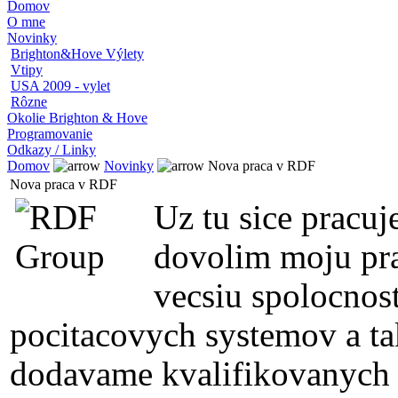
Domov
O mne
Novinky
Brighton&Hove Výlety
Vtipy
USA 2009 - vylet
Rôzne
Okolie Brighton & Hove
Programovanie
Odkazy / Linky
Domov
Novinky
Nova praca v RDF
Nova praca v RDF
Uz tu sice pracuj
dovolim moju pra
vecsiu spolocnos
pocitacovych systemov a ta
dodavame kvalifikovanych 