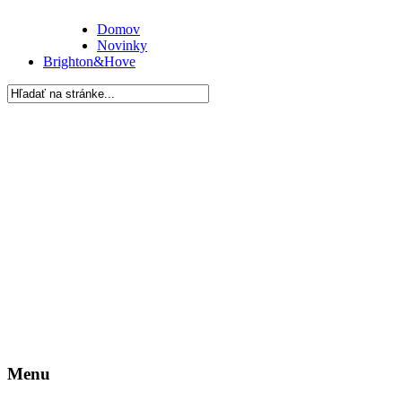
Domov
Novinky
Brighton&Hove
Menu