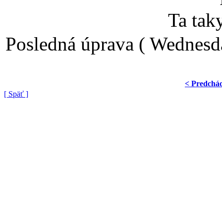
Ta taky
Posledná úprava ( Wednesd
< Predchá
[ Späť ]