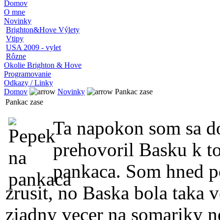
Domov
O mne
Novinky
Brighton&Hove Výlety
Vtipy
USA 2009 - vylet
Rôzne
Okolie Brighton & Hove
Programovanie
Odkazy / Linky
Domov
Novinky
Pankac zase
Pankac zase
Ta napokon som sa do
prehovoril Basku k t
pankaca. Som hned po
zrusit, no Baska bola taka v
ziadny vecer na somariky ne