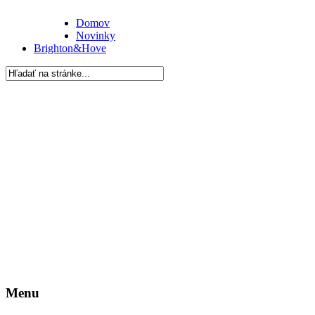
Domov
Novinky
Brighton&Hove
Menu