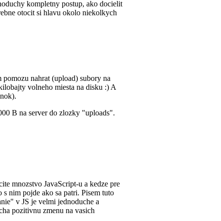
dnoduchy kompletny postup, ako docielit
rebne otocit si hlavu okolo niekolkych
m pomozu nahrat (upload) subory na
ilobajty volneho miesta na disku :) A
anok).
000 B na server do zlozky "uploads".
cite mnozstvo JavaScript-u a kedze pre
o s nim pojde ako sa patri. Pisem tuto
anie" v JS je velmi jednoduche a
echa pozitivnu zmenu na vasich