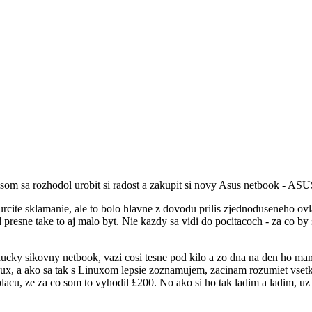
som sa rozhodol urobit si radost a zakupit si novy Asus netbook - AS
urcite sklamanie, ale to bolo hlavne z dovodu prilis zjednoduseneho ovl
 presne take to aj malo byt. Nie kazdy sa vidi do pocitacoch - za co by sa
hucky sikovny netbook, vazi cosi tesne pod kilo a zo dna na den ho mam
ux, a ako sa tak s Linuxom lepsie zoznamujem, zacinam rozumiet vse
lacu, ze za co som to vyhodil £200. No ako si ho tak ladim a ladim, uz 