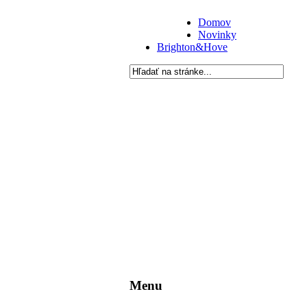
Domov
Novinky
Brighton&Hove
Menu