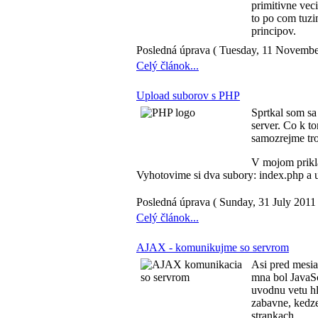
primitivne vec
to po com tuzi
principov.
Posledná úprava ( Tuesday, 11 Novembe
Celý článok...
Upload suborov s PHP
Sprtkal som sa
server. Co k t
samozrejme tro
V mojom prikla
Vyhotovime si dva subory: index.php a 
Posledná úprava ( Sunday, 31 July 2011 
Celý článok...
AJAX - komunikujme so servrom
Asi pred mesia
mna bol JavaScr
uvodnu vetu hl
zabavne, kedze
strankach.