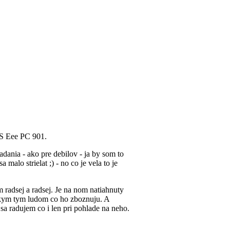
US Eee PC 901.
adania - ako pre debilov - ja by som to
 malo strielat ;) - no co je vela to je
 radsej a radsej. Je na nom natiahnuty
tkym tym ludom co ho zboznuju. A
sa radujem co i len pri pohlade na neho.