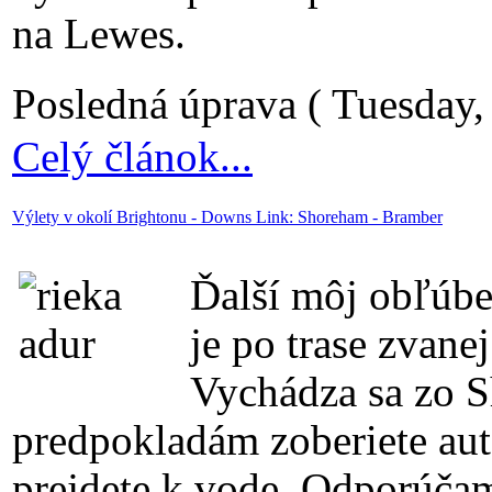
na Lewes.
Posledná úprava ( Tuesday
Celý článok...
Výlety v okolí Brightonu - Downs Link: Shoreham - Bramber
Ďalší môj obľúb
je po trase zvane
Vychádza sa zo S
predpokladám zoberiete auto
prejdete k vode. Odporúčam