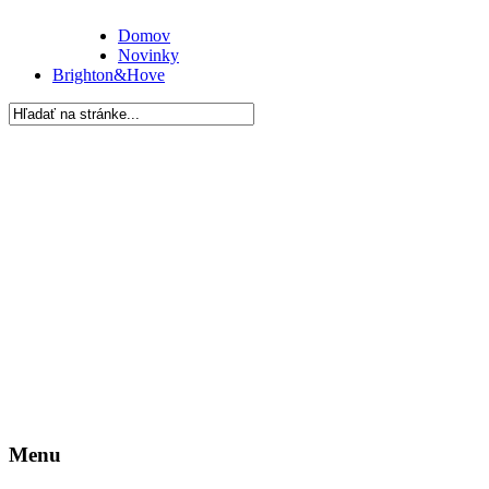
Domov
Novinky
Brighton&Hove
Menu