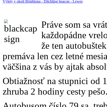
Výlety v okolí Brightonu - Ditchling beacon - Lewes
Práve som sa vrát
každopádne vrel
že ten autobušte
premáva len cez letné mesi
väčšina z vás by ajtak absol
Obtiažnosť na stupnici od 
zhruba 2 hodiny cesty pešo
Autobusom číslo 79 sa, treb