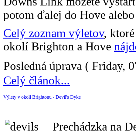
Downs Link môžete vyštar
potom ďalej do Hove alebo
Celý zoznam výletov
, ktor
okolí Brighton a Hove
nájd
Posledná úprava ( Friday, 0
Celý článok...
Výlety v okolí Brightonu - Devil's Dyke
Prechádzka na De