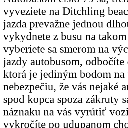
vyveziete na Ditchling bea
jazda prevažne jednou dlho
vykydnete z busu na tako
vyberiete sa smerom na výc
jazdy autobusom, odbočíte d
ktorá je jediným bodom na t
nebezpečiu, že vás nejaké 
spod kopca spoza zákruty 
náznaku na vás vyrútiť vozid
vykročíte po udupanom ch