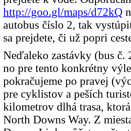
http://goo.gl/maps/d72kQ
n
autobus číslo 2, tak vystúp
sa prejdete, či už popri cest
Neďaleko zastávky (bus č. 
no pre tento konkrétny výl
pokračujeme po pravej (výc
pre cyklistov a peších turis
kilometrov dlhá trasa, kto
North Downs Way. Z miest