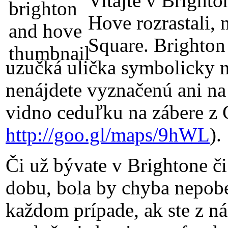
Vitajte v Bright
Hove rozrastali, 
Square. Brighton
uzučká ulička symbolicky 
nenájdete vyznačenú ani n
vidno ceduľku na zábere z 
http://goo.gl/maps/9hWL
).
Či už bývate v Brightone či
dobu, bola by chyba nepobeh
každom prípade, ak ste z ná