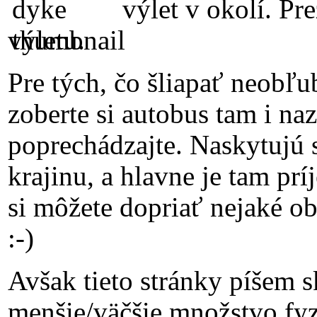
výlet v okolí. Pr
výletu.
Pre tých, čo šliapať neobľu
zoberte si autobus tam i naz
poprechádzajte. Naskytujú 
krajinu, a hlavne je tam pr
si môžete dopriať nejaké o
:-)
Avšak tieto stránky píšem s
menšie/väčšie množstvo fyzi