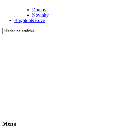
Domov
Novinky
Brighton&Hove
Menu