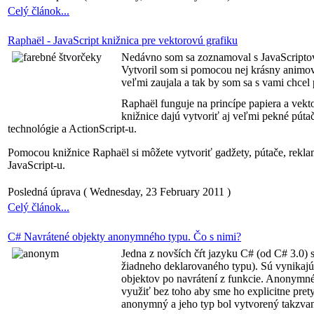
Celý článok...
Raphaël - JavaScript knižnica pre vektorovú grafiku
Nedávno som sa zoznamoval s JavaScriptov
Vytvoril som si pomocou nej krásny animo
veľmi zaujala a tak by som sa s vami chcel 
Raphaël funguje na princípe papiera a vek
knižnice dajú vytvoriť aj veľmi pekné pútač
technológie a ActionScript-u.
Pomocou knižnice Raphaël si môžete vytvoriť gadžety, pútače, rekla
JavaScript-u.
Posledná úprava ( Wednesday, 23 February 2011 )
Celý článok...
C# Navrátené objekty anonymného typu. Čo s nimi?
Jedna z novších čŕt jazyku C# (od C# 3.0)
žiadneho deklarovaného typu). Sú vynikajú
objektov po navrátení z funkcie. Anonymné
využiť bez toho aby sme ho explicitne prety
anonymný a jeho typ bol vytvorený takzvan