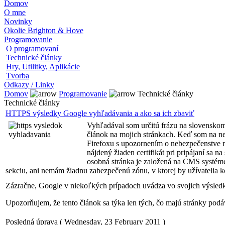
Domov
O mne
Novinky
Okolie Brighton & Hove
Programovanie
O programovaní
Technické články
Hry, Utilitky, Aplikácie
Tvorba
Odkazy / Linky
Domov
Programovanie
Technické články
Technické články
HTTPS výsledky Google vyhľadávania a ako sa ich zbaviť
Vyhľadával som určitú frázu na slovenskom
článok na mojich stránkach. Keď som na neh
Firefoxu s upozornením o nebezpečenstve n
nájdený žiaden certifikát pri pripájaní sa 
osobná stránka je založená na CMS systém
sekciu, ani nemám žiadnu zabezpečenú zónu, v ktorej by užívatelia
Zázračne, Google v niekoľkých prípadoch uvádza vo svojich výsle
Upozorňujem, že tento článok sa týka len tých, čo majú stránky pod
Posledná úprava ( Wednesday, 23 February 2011 )