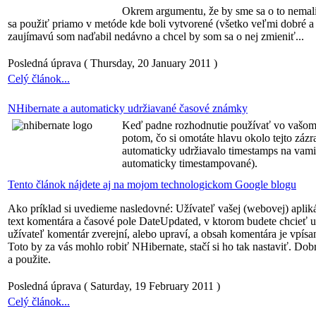
Okrem argumentu, že by sme sa o to nemali
sa použiť priamo v metóde kde boli vytvorené (všetko veľmi dobré a
zaujímavú som naďabil nedávno a chcel by som sa o nej zmieniť...
Posledná úprava ( Thursday, 20 January 2011 )
Celý článok...
NHibernate a automaticky udržiavané časové známky
Keď padne rozhodnutie používať vo vašom 
potom, čo si omotáte hlavu okolo tejto zá
automaticky udržiavalo timestamps na vami
automaticky timestampované).
Tento článok nájdete aj na mojom technologickom Google blogu
Ako príklad si uvedieme nasledovné: Užívateľ vašej (webovej) aplik
text komentára a časové pole DateUpdated, v ktorom budete chcieť 
užívateľ komentár zverejní, alebo upraví, a obsah komentára je vpís
Toto by za vás mohlo robiť NHibernate, stačí si ho tak nastaviť. Dobre
a použite.
Posledná úprava ( Saturday, 19 February 2011 )
Celý článok...