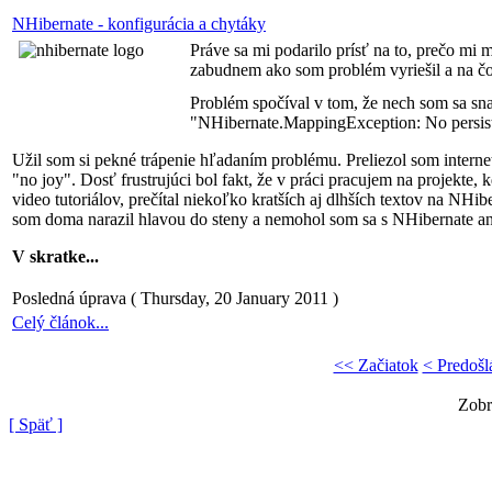
NHibernate - konfigurácia a chytáky
Práve sa mi podarilo prísť na to, prečo mi
zabudnem ako som problém vyriešil a na čo 
Problém spočíval v tom, že nech som sa sna
"NHibernate.MappingException: No persist
Užil som si pekné trápenie hľadaním problému. Preliezol som interne
"no joy". Dosť frustrujúci bol fakt, že v práci pracujem na projekt
video tutoriálov, prečítal niekoľko kratších aj dlhších textov na NH
som doma narazil hlavou do steny a nemohol som sa s NHibernate ani
V skratke...
Posledná úprava ( Thursday, 20 January 2011 )
Celý článok...
<< Začiatok
< Predošl
Zobr
[ Späť ]