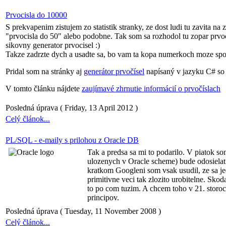
Prvocisla do 10000
S prekvapenim zistujem zo statistik stranky, ze dost ludi tu zavita n
"prvocisla do 50" alebo podobne. Tak som sa rozhodol tu zopar prvoci
sikovny generator prvocisel :)
Takze zadrzte dych a usadte sa, bo vam ta kopa numerkoch moze spos
Pridal som na stránky aj
generátor prvočísel
napísaný v jazyku C# so
V tomto článku nájdete
zaujímavé zhrnutie informácií o prvočíslach
Posledná úprava ( Friday, 13 April 2012 )
Celý článok...
PL/SQL - e-maily s prilohou z Oracle DB
Tak a predsa sa mi to podarilo. V piatok s
ulozenych v Oracle scheme) bude odosielat
kratkom Googleni som vsak usudil, ze sa je
primitivne veci tak zlozito urobitelne. Sk
to po com tuzim. A chcem toho v 21. storoci
principov.
Posledná úprava ( Tuesday, 11 November 2008 )
Celý článok...