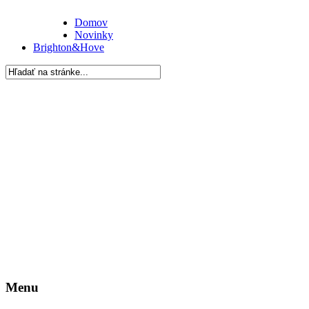
Domov
Novinky
Brighton&Hove
Menu