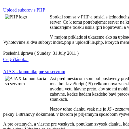
Upload suborov s PHP
Sprtkal som sa v PHP a prisiel s jednoduc
server. Co k tomu potrebujeme: server na k
samozrejme trosku usilia (pri kopirovani a
V mojom priklade si ukazeme ako sa upload
Vyhotovime si dva subory: index.php a uploadFile.php, ktorych mena
Posledná úprava ( Sunday, 31 July 2011 )
Celý článok...
AJAX - komunikujme so servrom
Asi pred mesiacom som bol postaveny pred p
mna bol JavaScript (JS) celkom nova zalezito
uvodnu vetu hlavne preto, aby ste mi mohli
zabavne, kedze hadam kazdeho bavi pracova
strankach.
Nazov tohto clanku vsak nie je
JS - zoznam
pekny 1-stranovy dokument, v ktorom je prijemnym sposobom vysv
A pre ostatnych, a vlastne pre vsetkych, ponukam zvysok clanku, kde 