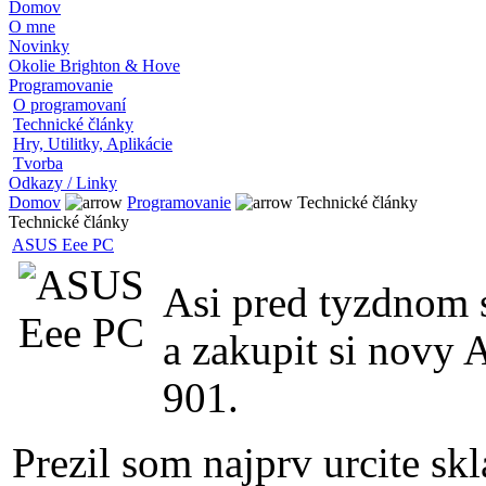
Domov
O mne
Novinky
Okolie Brighton & Hove
Programovanie
O programovaní
Technické články
Hry, Utilitky, Aplikácie
Tvorba
Odkazy / Linky
Domov
Programovanie
Technické články
Technické články
ASUS Eee PC
Asi pred tyzdnom s
a zakupit si novy
901.
Prezil som najprv urcite skl