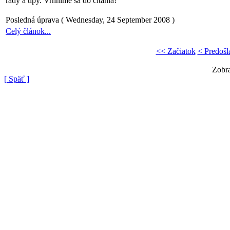
rady a tipy. Vrhnime sa do citania!
Posledná úprava ( Wednesday, 24 September 2008 )
Celý článok...
<< Začiatok
< Predošl
Zobra
[ Späť ]